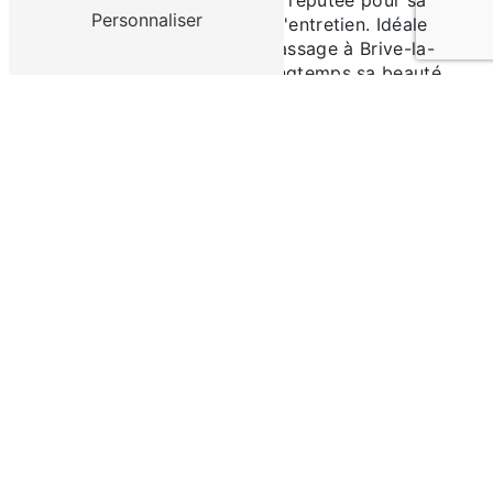
La moquette bouclée est réputée pour sa
Personnaliser
résistance et sa facilité d'entretien. Idéale
pour les espaces à fort passage à Brive-la-
Gaillarde, elle conserve longtemps sa beauté
et sa douceur originale.
La moquette frisée
La moquette frisée apporte une touche de
modernité et de dynamisme à votre intérieur.
Sa texture originale et son aspect moelleux en
font un choix de prédilection pour les espaces
de vie à Brive-la-Gaillarde.
La moquette velours
La moquette velours est synonyme d'élégance
et de raffinement. Douce au toucher et offrant
un confort exceptionnel, elle sublime les
pièces à vivre en leur apportant une
atmosphère cosy et luxueuse.
La moquette shaggy
La moquette shaggy, avec ses longs poils