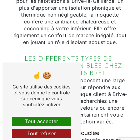
pour les habitations à Brive-la-Gaillarde. En
plus d'apporter une isolation phonique et
thermique non négligeable, la moquette
confère une ambiance chaleureuse et
cocooning à votre intérieur. Elle offre
également un confort de marche inégalé, tout
en jouant un rôle d'isolant acoustique.
LES DIFFÉRENTS TYPES DE
MOQUETTES DISPONIBLES CHEZ
ETABLISSEMENTS BREL
Les Etablissements Brel proposent une large
Ce site utilise des cookies
gamme de moquettes pour répondre aux
et vous donne le contrôle
besoins et aux goûts de chaque client à Brive-
sur ceux que vous
la-Gaillarde. Que vous recherchiez une
souhaitez activer
moquette bouclée, frisée, velours ou encore
shaggy, vous trouverez certainement votre
Tout accepter
bonheur dans leur sélection variée.
La moquette bouclée
Tout refuser