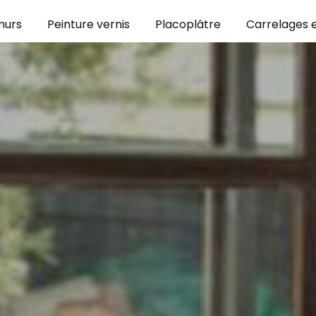
murs
Peinture vernis
Placoplâtre
Carrelages e