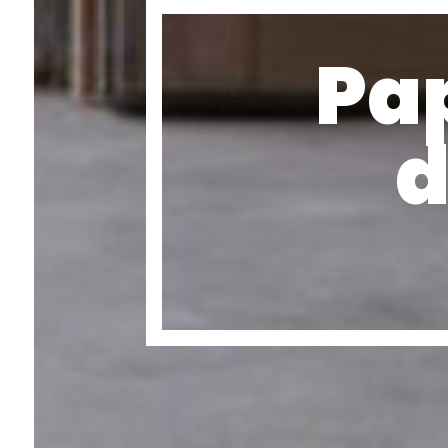
Pap
d