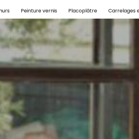
murs
Peinture vernis
Placoplâtre
Carrelages e