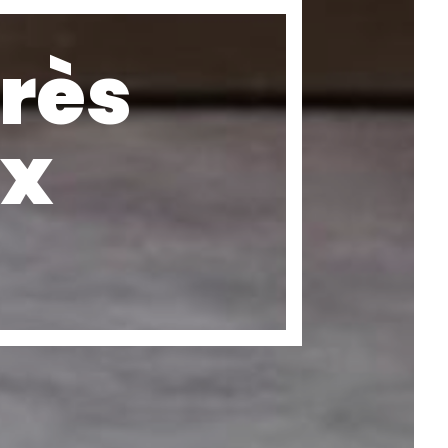
près
ux