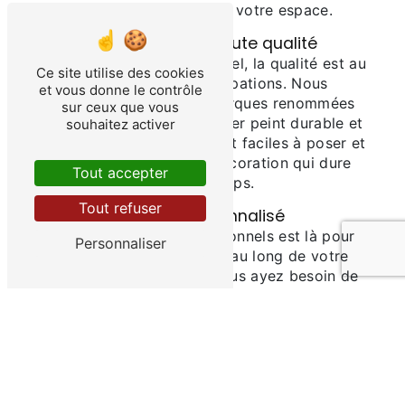
correspond le mieux à votre espace.
Papier peint de haute qualité
Chez les Etablissements Brel, la qualité est au
Ce site utilise des cookies
cœur de nos préoccupations. Nous
et vous donne le contrôle
collaborons avec des marques renommées
sur ceux que vous
pour vous garantir un papier peint durable et
souhaitez activer
résistant. Nos produits sont faciles à poser et
à entretenir, pour une décoration qui dure
Tout accepter
dans le temps.
Tout refuser
Service personnalisé
Notre équipe de professionnels est là pour
Personnaliser
vous accompagner tout au long de votre
projet décoration. Que vous ayez besoin de
conseils pour choisir le bon papier peint, des
informations sur la pose ou des astuces
d'entretien, nous sommes à votre écoute pour
vous guider et vous aider à réaliser votre
vision.