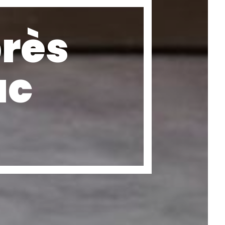
rès
ac