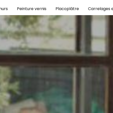
murs
Peinture vernis
Placoplâtre
Carrelages e