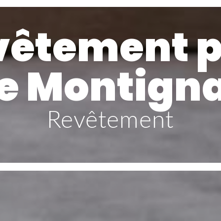
vêtement p
e Montign
Revêtement