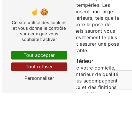
protection contre les intempéries. Les
Etablissements Brel proposent une large
gamme de revêtements extérieurs, tels que la
Ce site utilise des cookies
peinture, l'enduit ou encore la pose de
et vous donne le contrôle
bardage. Nos professionnels sauront vous
sur ceux que vous
conseiller sur le choix du revêtement le plus
souhaitez activer
adapté à votre habitation et assurer une pose
soignée et durable.
Tout accepter
Revêtement intérieur
Tout refuser
Pour sublimer l'intérieur de votre domicile,
optez pour un revêtement intérieur de qualité.
Personnaliser
Les Etablissements Brel vous accompagnent
dans le choix des matériaux et des finitions
pour un résultat à la fois esthétique et
fonctionnel. Que vous souhaitiez poser du
parquet, du carrelage, du papier peint ou
encore de la moquette, nos experts sauront
réaliser vos projets avec professionnalisme et
précision.